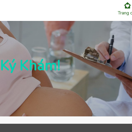
Trang 
 Ký Khám!